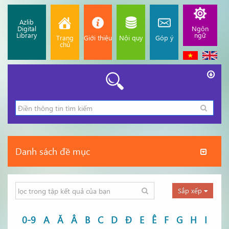
Azlib
Digital
Ngôn
Library
ngữ
Trang
Giới thiệu
Nội quy
Góp ý
chủ
Danh sách đề mục
Sắp xếp
0-9
A
Ă
Â
B
C
D
Đ
E
Ê
F
G
H
I