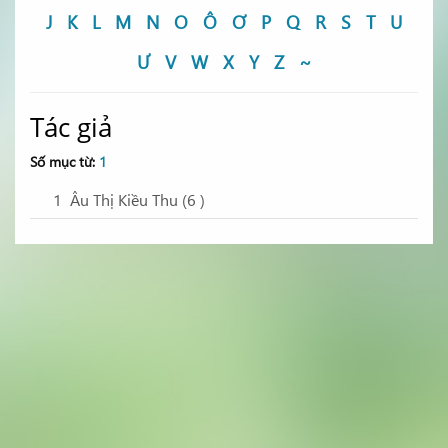
J
K
L
M
N
O
Ô
Ơ
P
Q
R
S
T
U
Ư
V
W
X
Y
Z
~
Tác giả
Số mục từ:
1
1
Âu Thị Kiều Thu (6
)