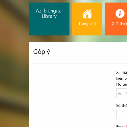
Azlib Digital
Library
Trang chủ
Giới thiệ
Góp ý
Xin h
kiến 
Họ tê
Số th
Email
*