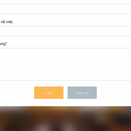
về việc
ung
*
Gửi
Làm lại