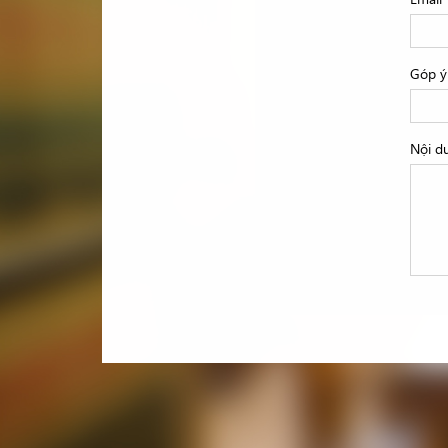
Góp ý 
Nội d